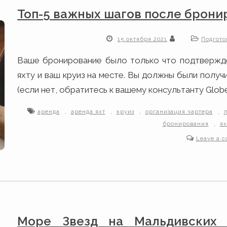
Топ-5 важных шагов после брони
15 октября 2021
Подгото
Ваше бронирование было только что подтвержде
яхту и ваш круиз на месте. Вы должны были получ
(если нет, обратитесь к вашему консультанту GlobeS
,
,
,
,
аренда
аренда яхт
круиз
организация чартера
,
бронирования
ях
Leave a 
Море Звезд на Мальдивских 