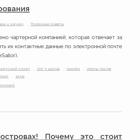
рования
,
вка к круизу
Полезные советы
но чартерной компанией, которая отвечает за
ить их контактные данные по электронной почте
ailor).
,
,
,
парусный спорт
топ 5 шагов
чартер
этапы после
,
тинг
яхты
comment
островах! Почему это стоит