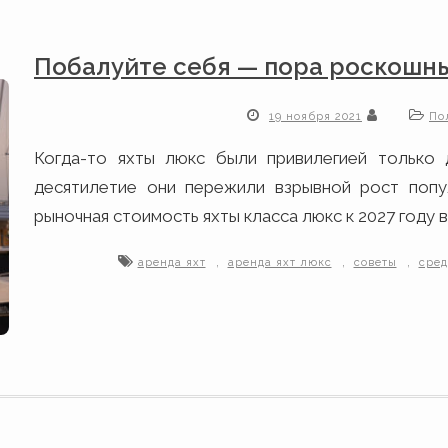
Побалуйте себя — пора роскошны
19 ноября 2021
По
Когда-то яхты люкс были привилегией только 
десятилетие они пережили взрывной рост попул
рыночная стоимость яхты класса люкс к 2027 году 
,
,
,
аренда яхт
аренда яхт люкс
советы
сре