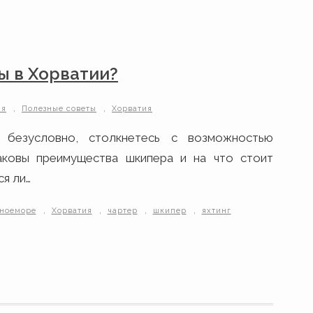
ы в Хорватии?
,
,
ия
Полезные советы
Хорватия
безусловно, столкнетесь с возможностью
аковы преимущества шкипера и на что стоит
я ли…
,
,
,
,
ноеморе
Хорватия
чартер
шкипер
яхтинг