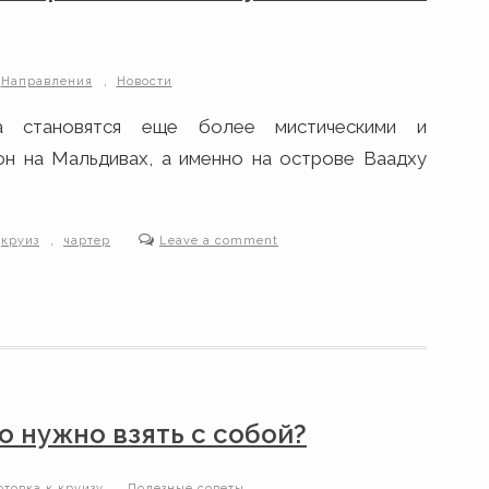
,
Направления
Новости
а становятся еще более мистическими и
тон на Мальдивах, а именно на острове Ваадху
,
круиз
чартер
Leave a comment
о нужно взять с собой?
,
отовка к круизу
Полезные советы