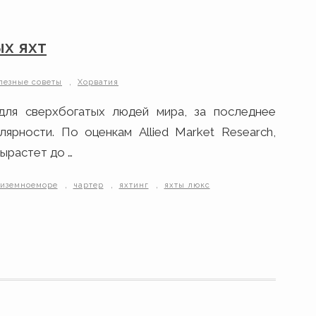
х яхт
,
лезные советы
Хорватия
для сверхбогатых людей мира, за последнее
ярности. По оценкам Allied Market Research,
вырастет до …
,
,
,
диземноеморе
чартер
яхтинг
яхты люкс