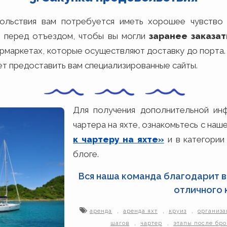
вольствия вам потребуется иметь хорошее чувство 
 перед отъездом, чтобы вы могли
заранее заказат
 супермаркетах, которые осуществляют доставку до порт
ет предоставить вам специализированные сайты.
Для получения дополнительной ин
чартера на яхте, ознакомьтесь с наш
к чартеру на яхте»
и в категории
блоге.
Вся наша команда благодарит в
отличного 
,
,
,
аренда
аренда яхт
круиз
организа
,
,
шагов
чартер
этапы после бр