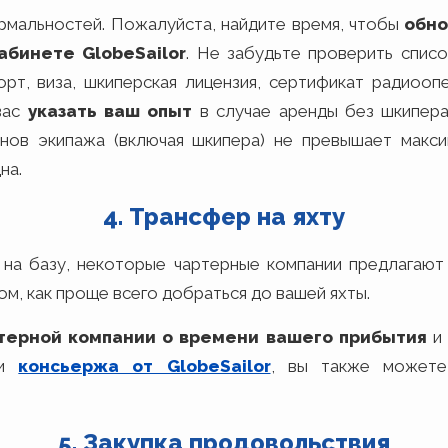
рмальностей. Пожалуйста, найдите время, чтобы
обно
абинете GlobeSailor
. Не забудьте проверить спис
порт, виза, шкиперская лицензия, сертификат радиоо
вас
указать ваш опыт
в случае аренды без шкипер
енов экипажа (включая шкипера) не превышает макс
на.
4. Трансфер на яхту
 на базу, некоторые чартерные компании предлагаю
ом, как проще всего добраться до вашей яхты.
терной компании о времени вашего прибытия
и 
ми
консьержа от GlobeSailor
, вы также можете
5. Закупка продовольствия