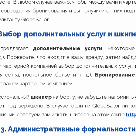
месте. В любом случае важно, чтобы между вами и чар
е совершения бронирования и вы получили от них под
ьтанту GlobeSailor.
 Выбор дополнительных услуг и шкип
 предлагает
дополнительные услуги
, некоторые
.д.). Проверьте, что входит в вашу аренду, затем най
и чартерной компанией выбор дополнительных услуг,
я сетка, постельное белье и т. д.).
Бронирование
с вашей чартерной компанией.
ссиональный
шкипер
на борту, не забудьте напомнить 
 подтверждено. В случае, если ни GlobeSailor, ни к
ния, мы советуем вам искать шкипера на этом сайте
htt
3. Административные формальности