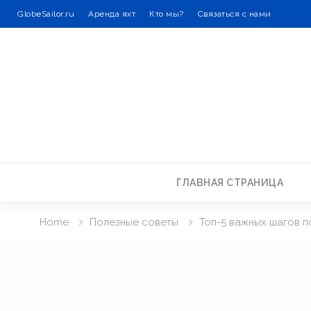
GlobeSailor.ru
Аренда яхт
Кто мы?
Связаться с нами
Skip
to
content
ГЛАВНАЯ СТРАНИЦА
Home
Полезные советы
Топ-5 важных шагов 