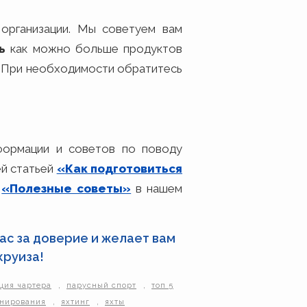
организации. Мы советуем вам
ь
как можно больше продуктов
а. При необходимости обратитесь
формации и советов по поводу
ей статьей
«
Как подготовиться
«Полезные советы»
в нашем
ас за доверие и желает вам
круиза!
,
,
ция чартера
парусный спорт
топ 5
,
,
онирования
яхтинг
яхты