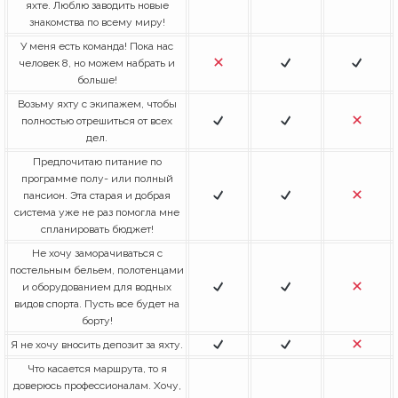
яхте. Люблю заводить новые
знакомства по всему миру!
У меня есть команда! Пока нас
человек 8, но можем набрать и
больше!
Возьму яхту с экипажем, чтобы
полностью отрешиться от всех
дел.
Предпочитаю питание по
программе полу- или полный
пансион. Эта старая и добрая
система уже не раз помогла мне
спланировать бюджет!
Не хочу заморачиваться с
постельным бельем, полотенцами
и оборудованием для водных
видов спорта. Пусть все будет на
борту!
Я не хочу вносить депозит за яхту.
Что касается маршрута, то я
доверюсь профессионалам. Хочу,