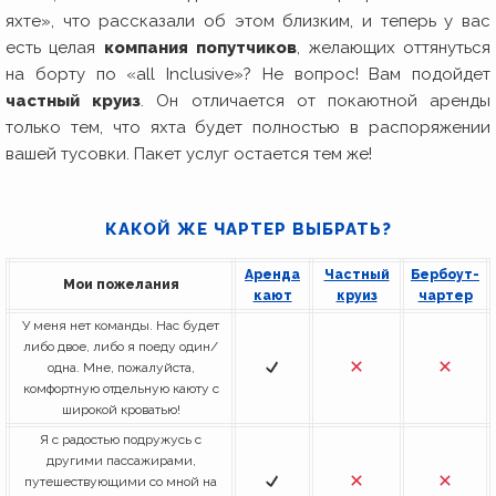
яхте», что рассказали об этом близким, и теперь у вас
есть целая
компания попутчиков
, желающих оттянуться
на борту по «all Inclusive»? Не вопрос! Вам подойдет
частный круиз
. Он отличается от покаютной аренды
только тем, что яхта будет полностью в распоряжении
вашей тусовки. Пакет услуг остается тем же!
КАКОЙ ЖЕ ЧАРТЕР ВЫБРАТЬ?
Аренда
Частный
Бербоут-
Мои пожелания
кают
круиз
чартер
У меня нет команды. Нас будет
либо двое, либо я поеду один/
одна. Мне, пожалуйста,
комфортную отдельную каюту с
широкой кроватью!
Я с радостью подружусь с
другими пассажирами,
путешествующими со мной на