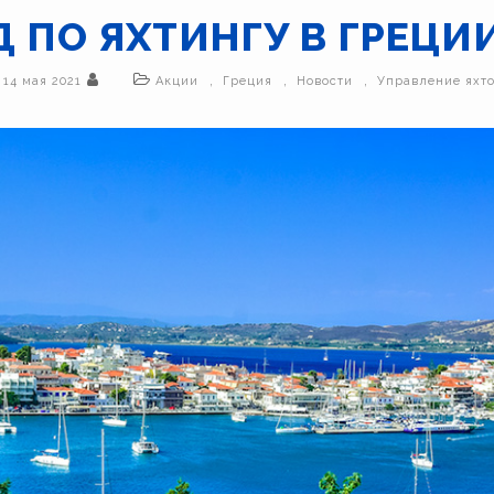
 ПО ЯХТИНГУ В ГРЕЦИИ
,
,
,
14 мая 2021
Акции
Греция
Новости
Управление яхт