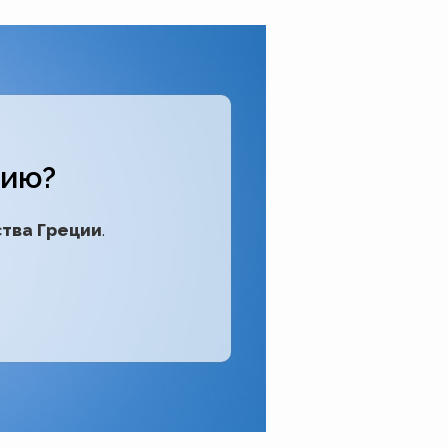
цию?
ства Греции
.