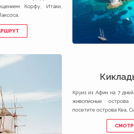
ещением Корфу, Итаки,
Паксоса.
АРШРУТ
Киклад
Круиз из Афин на 7 дней
живописные острова 
посетите острова Кеа, С
СМОТР