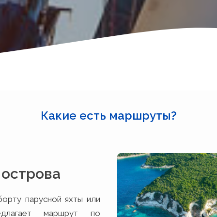
Какие есть маршруты?
 острова
борту парусной яхты или
редлагает маршрут по