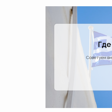
Где
Советуем вн