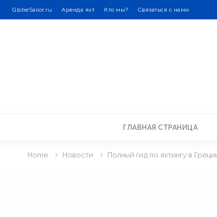
GlobeSailor.ru
Аренда яхт
Кто мы?
Связаться с нами
Skip
to
content
ГЛАВНАЯ СТРАНИЦА
Home
Новости
Полный гид по яхтингу в Греци