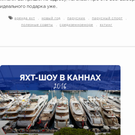
идеального подарка уже…
,
,
,
,
аренда яхт
новый год
парусник
парусный спорт
,
,
полезные советы
средиземноеморе
яхтинг