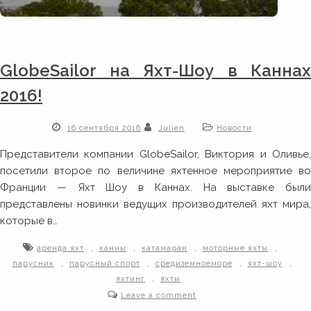
GlobeSailor на Яхт-Шоу в Каннах
2016!
16 сентября 2016
Julien
Новости
Представители компании GlobeSailor, Виктория и Оливье,
посетили второе по величине яхтенное мероприятие во
Франции — Яхт Шоу в Каннах. На выставке были
представлены новинки ведущих производителей яхт мира,
которые в…
,
,
,
,
аренда яхт
канны
катамаран
моторные яхты
,
,
,
,
парусник
парусный спорт
средиземноеморе
яхт-шоу
,
яхтинг
яхты
Leave a comment