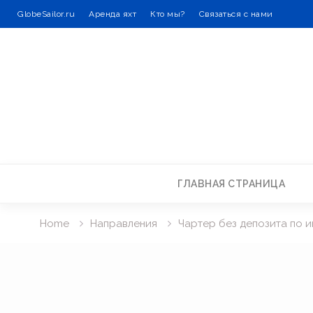
GlobeSailor.ru
Аренда яхт
Кто мы?
Связаться с нами
Skip
to
content
ГЛАВНАЯ СТРАНИЦА
Home
Направления
Чартер без депозита по 