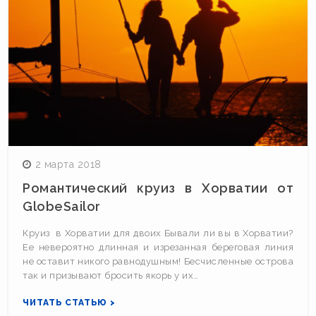
2 марта 2018
Романтический круиз в Хорватии от
GlobeSailor
Круиз в Хорватии для двоих Бывали ли вы в Хорватии?
Ее невероятно длинная и изрезанная береговая линия
не оставит никого равнодушным! Бесчисленные острова
так и призывают бросить якорь у их…
ЧИТАТЬ СТАТЬЮ >