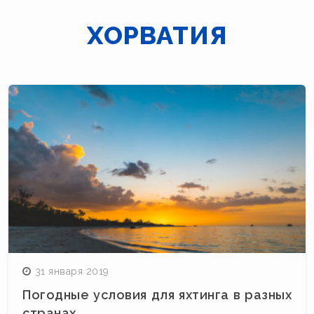
ХОРВАТИЯ
Навигация
по
записям
31 января 2019
Погодные условия для яхтинга в разных
странах