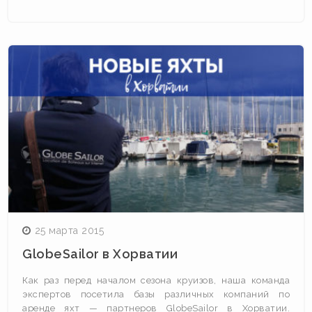
25 марта 2015
GlobeSailor в Хорватии
Как раз перед началом сезона круизов, наша команда
экспертов посетила базы различных компаний по
аренде яхт — партнеров GlobeSailor в Хорватии.