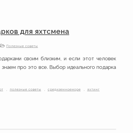
арков для яхтсмена
Полезные советы
одарками своим близким, и если этот человек
ы знаем про это все. Выбор идеального подарка
,
,
,
рт
полезные советы
средиземноеморе
яхтинг