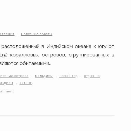
,
авления
Полезные советы
, расположенный в Индийском океане к югу от
192 коралловых островов, сгруппированных в
являются обитаемыми…
,
,
,
ивские острова
мальдивы
новый год
отдых на
,
альдивы
яхтинг
comment