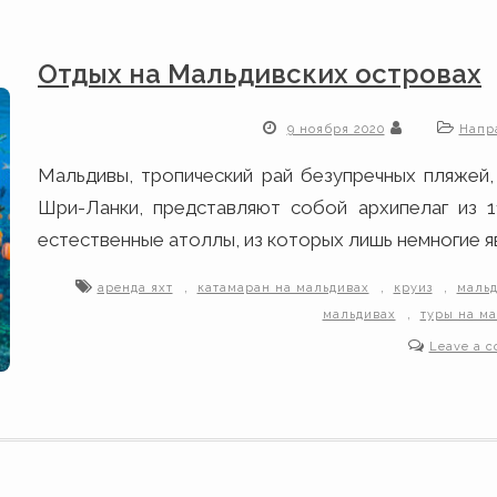
Отдых на Мальдивских островах
9 ноября 2020
Напр
Мальдивы, тропический рай безупречных пляжей
Шри-Ланки, представляют собой архипелаг из 1
естественные атоллы, из которых лишь немногие 
,
,
,
аренда яхт
катамаран на мальдивах
круиз
мальд
,
мальдивах
туры на м
Leave a 