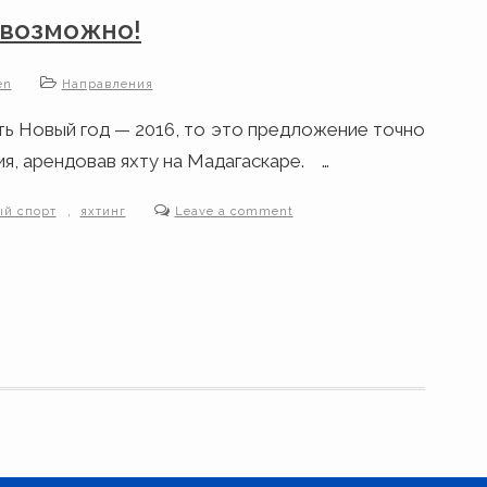
 возможно!
en
Направления
ить Новый год — 2016, то это предложение точно
я, арендовав яхту на Мадагаскаре. …
,
ый спорт
яхтинг
Leave a comment