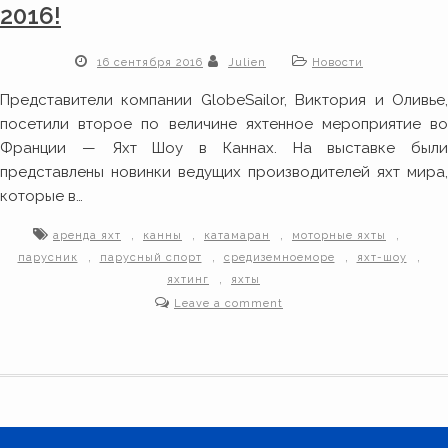
2016!
16 сентября 2016
Julien
Новости
Представители компании GlobeSailor, Виктория и Оливье,
посетили второе по величине яхтенное мероприятие во
Франции — Яхт Шоу в Каннах. На выставке были
представлены новинки ведущих производителей яхт мира,
которые в…
,
,
,
,
аренда яхт
канны
катамаран
моторные яхты
,
,
,
,
парусник
парусный спорт
средиземноеморе
яхт-шоу
,
яхтинг
яхты
Leave a comment