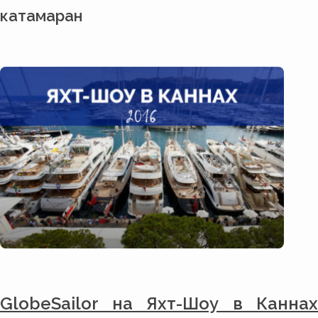
катамаран
GlobeSailor на Яхт-Шоу в Каннах