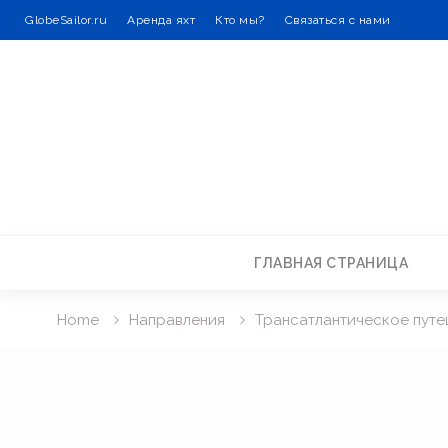
GlobeSailor.ru
Аренда яхт
Кто мы?
Связаться с нами
Skip
to
content
ГЛАВНАЯ СТРАНИЦА
Home
Направления
Трансатлантическое путе