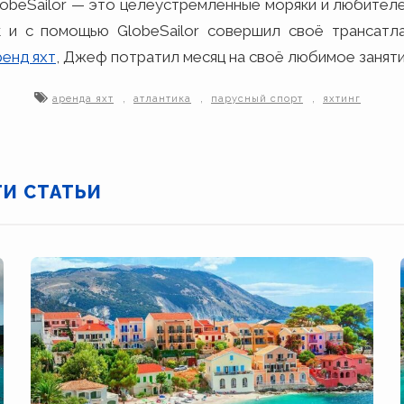
obeSailor — это целеустремленные моряки и любителей
 и с помощью GlobeSailor совершил своё трансатла
ренд яхт
, Джеф потратил месяц на своё любимое заняти
,
,
,
аренда яхт
атлантика
парусный спорт
яхтинг
ТИ СТАТЬИ