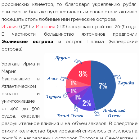
российских клиентов, то благодаря укреплению рубля,
они смогли больше путешествовать и снова стали активно
посещать столь любимые ими греческие острова.
Италия
(15%) и
Испания
(11%) завершают рейтинг 2017 года.
В частности, большинство яхтсменов предпоч
ли
Эолийские острова
и
остров Пальма (Балеарские
острова).
Ураганы Ирма и
Мария,
бушевавшие в
Атлантическом
океане и
уничтожившие
от 400 до 500
судов, оказали
разрушительное влияния и на объем заказов. В следствие
стихии количество бронирований снизилось снизилось на
20-30% в направлении островов Тортола и Сен-Мартен и