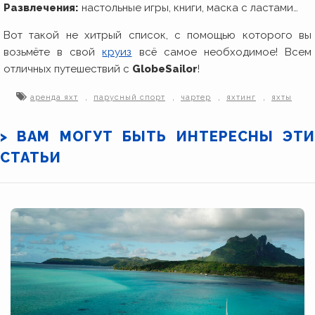
Развлечения:
настольные игры, книги, маска с ластами…
Вот такой не хитрый список, с помощью которого вы
возьмёте в свой
круиз
всё самое необходимое! Всем
отличных путешествий с
GlobeSailor
!
,
,
,
,
аренда яхт
парусный спорт
чартер
яхтинг
яхты
> ВАМ МОГУТ БЫТЬ ИНТЕРЕСНЫ ЭТИ
СТАТЬИ